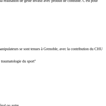
réalisation de geste invasif avec produit de contraste. C'est pour
anipulateurs se sont tenues à Grenoble, avec la contribution du CHU
a traumatologie du sport"
nal ou autre....