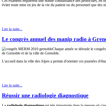
Ces examens requièrent une bonne connaissance des protocoles, en hygiè
éviter toute mise en jeu de la vie du patient ou du personnel que des m
Lire la suite...
Le congrès annuel des manip radio à Gren
Chaque année se déroule le congrès 
de Grenoble et de la ville de Grenoble.
L'accueil dans la ville des Alpes a permis d'orienter ces journées d'ét
Lire la suite...
Réussir une radiologie diagnostique
La
radiologie diagnostique
est très importante dans la mesure où c'est