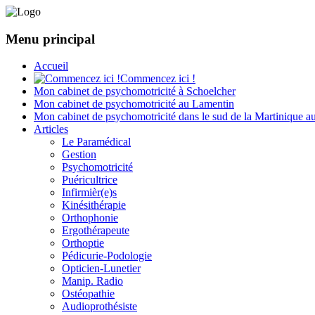
Menu principal
Accueil
Commencez ici !
Mon cabinet de psychomotricité à Schoelcher
Mon cabinet de psychomotricité au Lamentin
Mon cabinet de psychomotricité dans le sud de la Martinique a
Articles
Le Paramédical
Gestion
Psychomotricité
Puéricultrice
Infirmièr(e)s
Kinésithérapie
Orthophonie
Ergothérapeute
Orthoptie
Pédicurie-Podologie
Opticien-Lunetier
Manip. Radio
Ostéopathie
Audioprothésiste