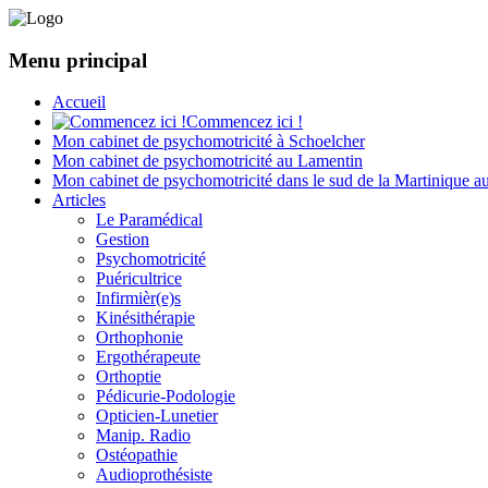
Menu principal
Accueil
Commencez ici !
Mon cabinet de psychomotricité à Schoelcher
Mon cabinet de psychomotricité au Lamentin
Mon cabinet de psychomotricité dans le sud de la Martinique a
Articles
Le Paramédical
Gestion
Psychomotricité
Puéricultrice
Infirmièr(e)s
Kinésithérapie
Orthophonie
Ergothérapeute
Orthoptie
Pédicurie-Podologie
Opticien-Lunetier
Manip. Radio
Ostéopathie
Audioprothésiste