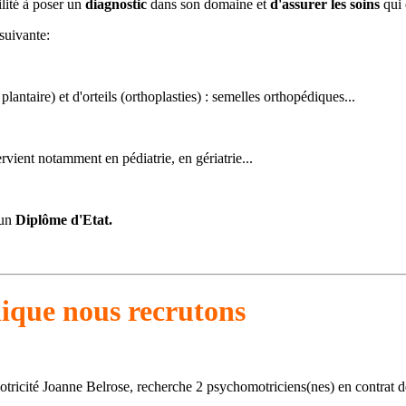
ilité à poser un
diagnostic
dans son domaine et
d'assurer les soins
qui 
suivante:
lantaire) et d'orteils (orthoplasties) : semelles orthopédiques...
rvient notamment en pédiatrie, en gériatrie...
 un
Diplôme d'Etat.
nique nous recrutons
cité Joanne Belrose, recherche 2 psychomotriciens(nes) en contrat de 