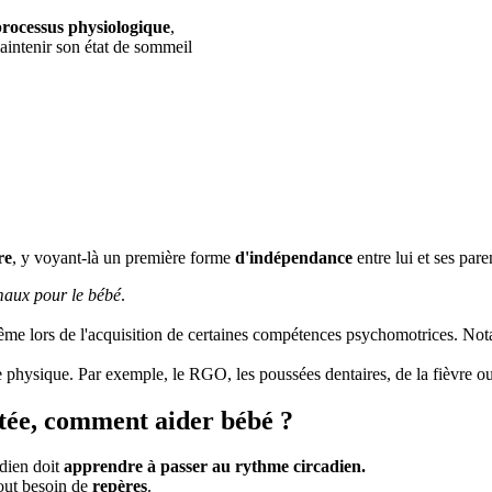
processus physiologique
,
maintenir son état de sommeil
re
, y voyant-là un première forme
d'indépendance
entre lui et ses pare
maux pour le bébé
.
)
même lors de l'acquisition de certaines compétences psychomotrices. Not
ne physique. Par exemple, le RGO, les poussées dentaires, de la fièvre 
rtée, comment aider bébé ?
adien doit
apprendre à passer au rythme circadien.
tout besoin de
repères
.