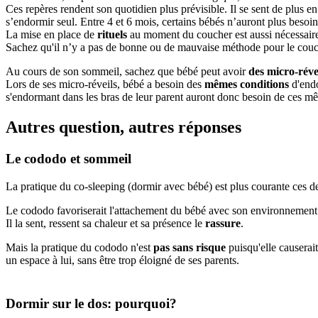
Ces repères rendent son quotidien plus prévisible. Il se sent de plus en
s’endormir seul. Entre 4 et 6 mois, certains bébés n’auront plus besoi
La mise en place de
rituels
au moment du coucher est aussi nécessaire 
Sachez qu'il n’y a pas de bonne ou de mauvaise méthode pour le couche
Au cours de son sommeil, sachez que bébé peut avoir
des micro-réve
Lors de ses micro-réveils, bébé a besoin des
mêmes conditions
d'endo
s'endormant dans les bras de leur parent auront donc besoin de ces mêm
Autres question, autres réponses
Le cododo et sommeil
La pratique du co-sleeping (dormir avec bébé) est plus courante ces d
Le cododo favoriserait l'attachement du bébé avec son environnement p
Il la sent, ressent sa chaleur et sa présence le
rassure
.
Mais la pratique du cododo n'est
pas sans risque
puisqu'elle causerait
un espace à lui, sans être trop éloigné de ses parents.
Dormir sur le dos: pourquoi?