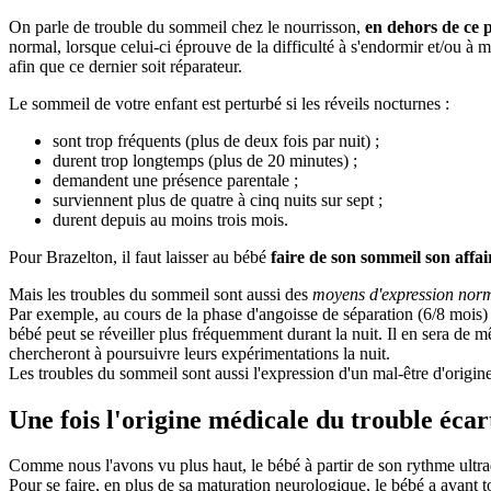
On parle de trouble du sommeil chez le nourrisson,
en dehors de ce 
normal, lorsque celui-ci éprouve de la difficulté à s'endormir et/ou à 
afin que ce dernier soit réparateur.
Le sommeil de votre enfant est perturbé si les réveils nocturnes :
sont trop fréquents (plus de deux fois par nuit) ;
durent trop longtemps (plus de 20 minutes) ;
demandent une présence parentale ;
surviennent plus de quatre à cinq nuits sur sept ;
durent depuis au moins trois mois.
Pour Brazelton, il faut laisser au bébé
faire de son sommeil son affai
Mais les troubles du sommeil sont aussi des
moyens d'expression nor
Par exemple, au cours de la phase d'angoisse de séparation (6/8 mois
bébé peut se réveiller plus fréquemment durant la nuit. Il en sera de 
chercheront à poursuivre leurs expérimentations la nuit.
Les troubles du sommeil sont aussi l'expression d'un mal-être d'origi
Une fois l'origine médicale du trouble éca
Comme nous l'avons vu plus haut, le bébé à partir de son rythme ultr
Pour se faire, en plus de sa maturation neurologique, le bébé a avant 