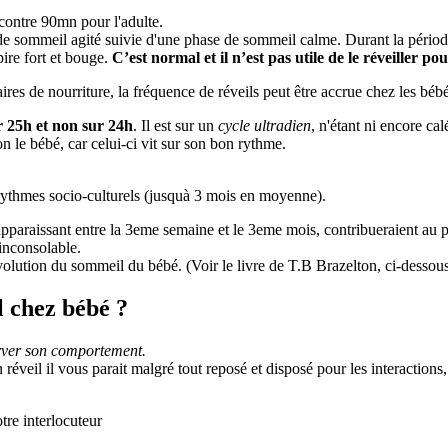
contre 90mn pour l'adulte.
sommeil agité suivie d'une phase de sommeil calme. Durant la période
pire fort et bouge.
C’est normal et il n’est pas utile de le réveiller po
es de nourriture, la fréquence de réveils peut être accrue chez les bébé
r 25h et non sur 24h
. Il est sur un
cycle ultradien
, n'étant ni encore ca
non le bébé, car celui-ci vit sur son bon rythme.
 rythmes socio-culturels (jusquà 3 mois en moyenne).
apparaissant entre la 3eme semaine et le 3eme mois, contribueraient au 
 inconsolable.
'évolution du sommeil du bébé. (Voir le livre de T.B Brazelton, ci-dessou
 chez bébé ?
rver son comportement.
 réveil il vous parait malgré tout reposé et disposé pour les interaction
tre interlocuteur