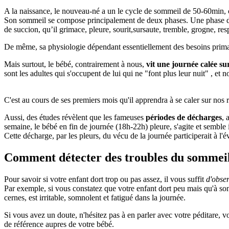
A la naissance, le nouveau-né a un le cycle de sommeil de 50-60min, 
Son sommeil se compose principalement de deux phases. Une phase de 
de succion, qu’il grimace, pleure, sourit,sursaute, tremble, grogne, res
De même, sa physiologie dépendant essentiellement des besoins primair
Mais surtout, le bébé, contrairement à nous,
vit une journée calée su
sont les adultes qui s'occupent de lui qui ne "font plus leur nuit" , et 
C'est au cours de ses premiers mois qu'il apprendra à se caler sur nos
Aussi, des études révèlent que les fameuses
périodes de décharges
, 
semaine, le bébé en fin de journée (18h-22h) pleure, s'agite et semble
Cette décharge, par les pleurs, du vécu de la journée participerait à l
Comment détecter des troubles du sommeil
Pour savoir si votre enfant dort trop ou pas assez, il vous suffit
d'obse
Par exemple, si vous constatez que votre enfant dort peu mais qu'à son
cernes, est irritable, somnolent et fatigué dans la journée.
Si vous avez un doute, n'hésitez pas à en parler avec votre péditare, vo
de référence aupres de votre bébé.