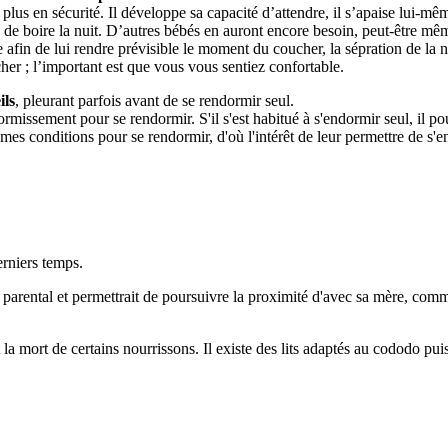
 plus en sécurité. Il développe sa capacité d’attendre, il s’apaise lui-m
n de boire la nuit. D’autres bébés en auront encore besoin, peut-être m
afin de lui rendre prévisible le moment du coucher, la sépration de la n
r ; l’important est que vous vous sentiez confortable.
ils
, pleurant parfois avant de se rendormir seul.
rmissement pour se rendormir. S'il s'est habitué à s'endormir seul, il po
es conditions pour se rendormir, d'où l'intérêt de leur permettre de s'e
erniers temps.
arental et permettrait de poursuivre la proximité d'avec sa mère, comm
 la mort de certains nourrissons. Il existe des lits adaptés au cododo pu