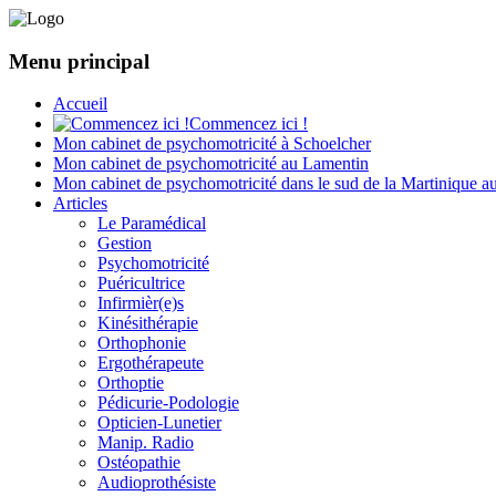
Menu principal
Accueil
Commencez ici !
Mon cabinet de psychomotricité à Schoelcher
Mon cabinet de psychomotricité au Lamentin
Mon cabinet de psychomotricité dans le sud de la Martinique a
Articles
Le Paramédical
Gestion
Psychomotricité
Puéricultrice
Infirmièr(e)s
Kinésithérapie
Orthophonie
Ergothérapeute
Orthoptie
Pédicurie-Podologie
Opticien-Lunetier
Manip. Radio
Ostéopathie
Audioprothésiste