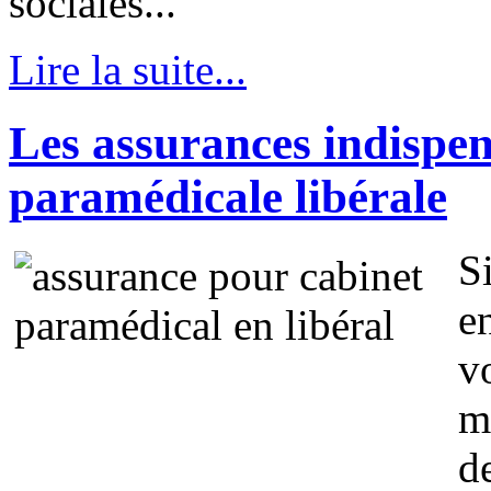
sociales...
Lire la suite...
Les assurances indispen
paramédicale libérale
S
e
v
m
d