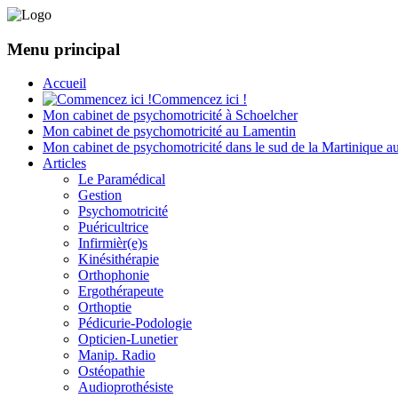
Menu principal
Accueil
Commencez ici !
Mon cabinet de psychomotricité à Schoelcher
Mon cabinet de psychomotricité au Lamentin
Mon cabinet de psychomotricité dans le sud de la Martinique a
Articles
Le Paramédical
Gestion
Psychomotricité
Puéricultrice
Infirmièr(e)s
Kinésithérapie
Orthophonie
Ergothérapeute
Orthoptie
Pédicurie-Podologie
Opticien-Lunetier
Manip. Radio
Ostéopathie
Audioprothésiste