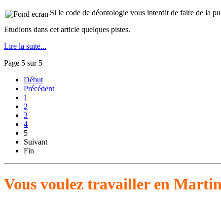
Si le code de déontologie vous interdit de faire de la p
Etudions dans cet article quelques pistes.
Lire la suite...
Page 5 sur 5
Début
Précédent
1
2
3
4
5
Suivant
Fin
Vous voulez travailler en Marti